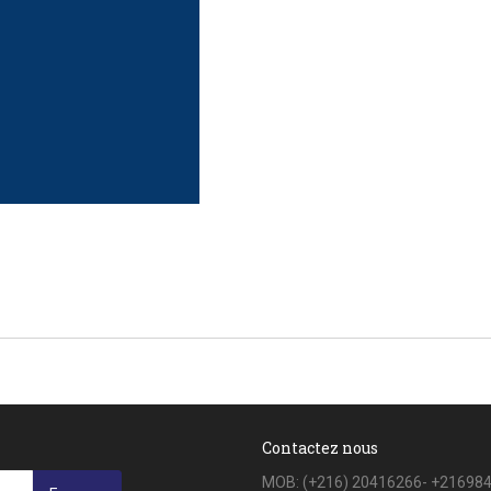
Contactez nous
MOB: (+216) 20416266- +21698