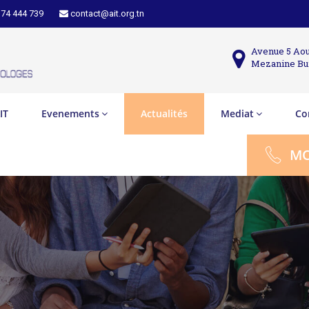
 74 444 739
contact@ait.org.tn
Avenue 5 Aou
Mezanine Bu
IT
Evenements
Actualités
Mediat
Co
MO