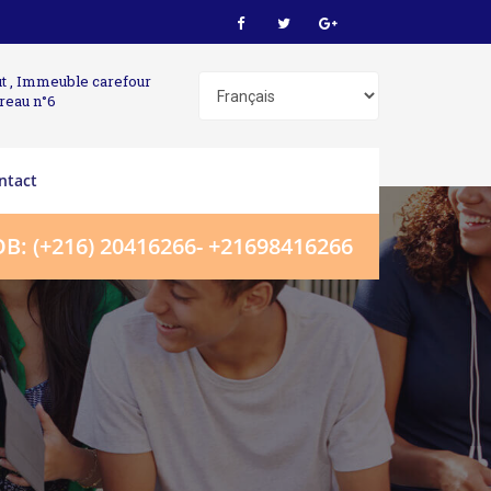
t , Immeuble carefour
reau n°6
ntact
B: (+216) 20416266- +21698416266